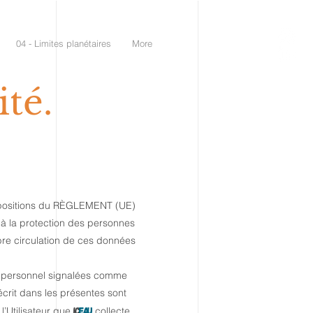
04 - Limites planétaires
More
ité.
ispositions du RÈGLEMENT (UE)
 la protection des personnes
bre circulation de ces données
re personnel signalées comme
décrit dans les présentes sont
l’Utilisateur que
IC
EAU
collecte