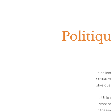
Politiqu
La collec
2016/679
physiques
L'Utili
étant o
nécessai