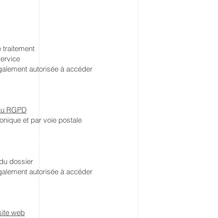
e traitement
service
également autorisée à accéder
 au RGPD
onique et par voie postale
 du dossier
également autorisée à accéder
 site web